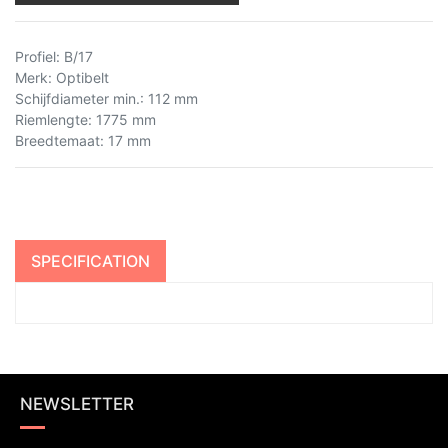
Profiel
:
B/17
Merk
:
Optibelt
Schijfdiameter min.
:
112 mm
Riemlengte
:
1775 mm
Breedtemaat
:
17 mm
SPECIFICATION
NEWSLETTER