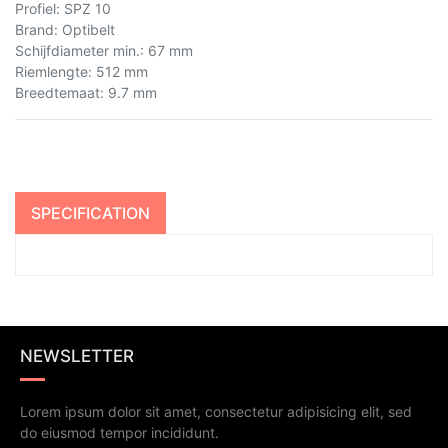
Profiel
:
SPZ 10
Brand
:
Optibelt
Schijfdiameter min.
:
67 mm
Riemlengte
:
512 mm
Breedtemaat
:
9.7 mm
SPECIFICATION
NEWSLETTER
Lorem ipsum dolor sit amet, consectetur adipisicing elit, sed
do eiusmod tempor incididunt.