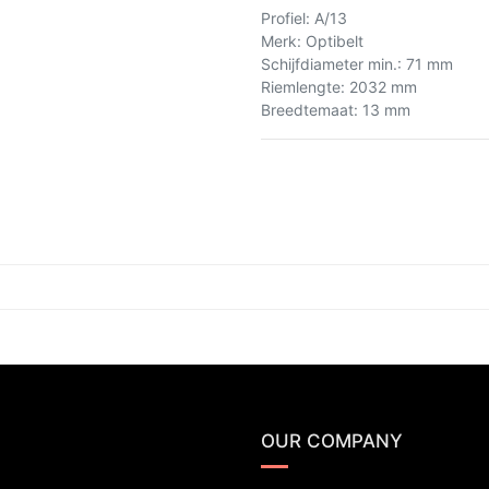
Profiel
:
A/13
Merk
:
Optibelt
Schijfdiameter min.
:
71 mm
Riemlengte
:
2032 mm
Breedtemaat
:
13 mm
OUR COMPANY