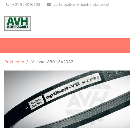
+31 854016808
verkoop@avh-machinebouw.nl
Producten
V-snaar A80 13x2032