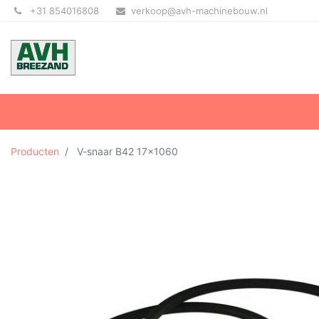
+31 854016808
verkoop@avh-machinebouw.nl
Producten
V-snaar B42 17x1060