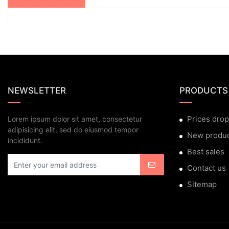
NEWSLETTER
PRODUCTS
Prices drop
Lorem ipsum dolor sit amet, consectetur
adipisicing elit, sed do eiusmod tempor
New produ
incididunt.
Best sales
Contact us
Sitemap