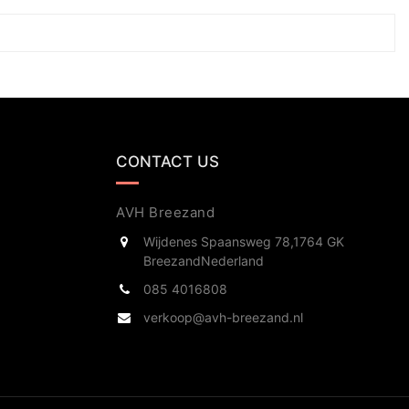
CONTACT US
AVH Breezand
Wijdenes Spaansweg 78,
1764 GK
Breezand
Nederland
085 4016808
verkoop@avh-breezand.nl