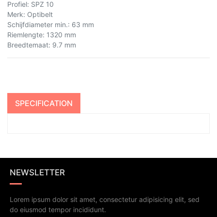
Profiel
:
SPZ 10
Merk
:
Optibelt
Schijfdiameter min.
:
63 mm
Riemlengte
:
1320 mm
Breedtemaat
:
9.7 mm
SPECIFICATION
NEWSLETTER
Lorem ipsum dolor sit amet, consectetur adipisicing elit, sed
do eiusmod tempor incididunt.