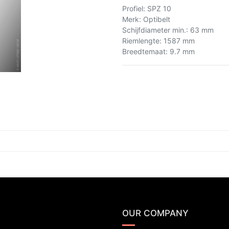
Profiel
:
SPZ 10
Merk
:
Optibelt
Schijfdiameter min.
:
63 mm
Riemlengte
:
1587 mm
Breedtemaat
:
9.7 mm
OUR COMPANY