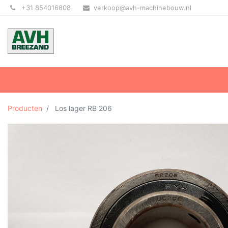
+31 854016808
verkoop@avh-machinebouw.nl
Producten
Los lager RB 206