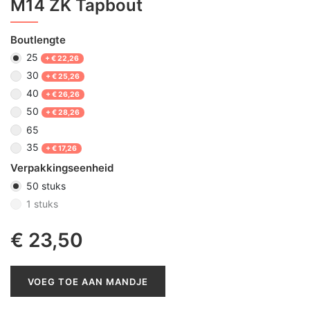
M14 ZK Tapbout
Boutlengte
25
+
€
22,26
30
+
€
25,26
40
+
€
26,26
50
+
€
28,26
65
35
+
€
17,26
Verpakkingseenheid
50 stuks
1 stuks
€
23,50
VOEG TOE AAN MANDJE