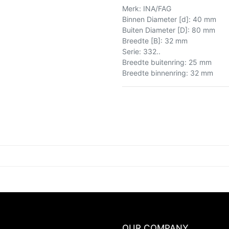
Merk
:
INA/FAG
Binnen Diameter [d]
:
40 mm
Buiten Diameter [D]
:
80 mm
Breedte [B]
:
32 mm
Serie
:
332..
Breedte buitenring
:
25 mm
Breedte binnenring
:
32 mm
OUR COMPANY