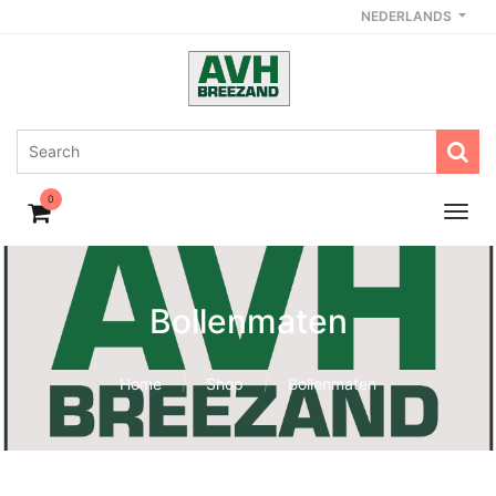
NEDERLANDS
0
Bollenmaten
Home
Shop
Bollenmaten