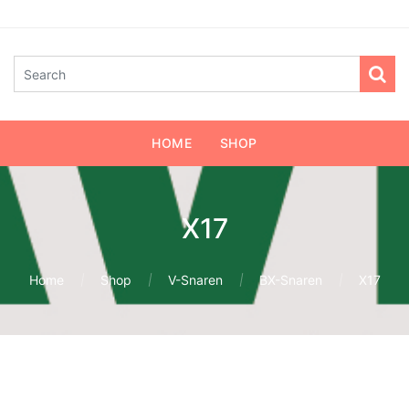
HOME
SHOP
X17
Home
Shop
V-Snaren
BX-Snaren
X17