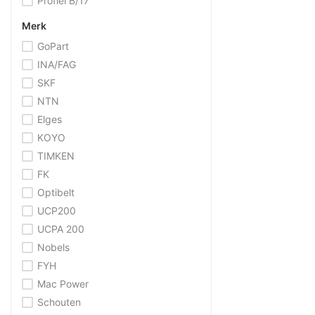
Profiel B/17
Merk
GoPart
INA/FAG
SKF
NTN
Elges
KOYO
TIMKEN
FK
Optibelt
UCP200
UCPA 200
Nobels
FYH
Mac Power
Schouten