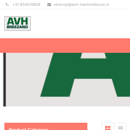
+31 854016808
verkoop@avh-machinebouw.nl
Product Category