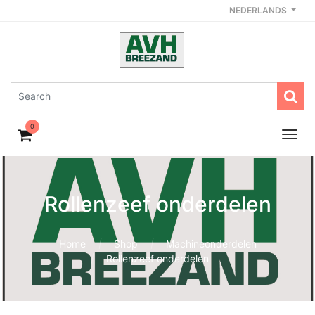
NEDERLANDS
0
Rollenzeef onderdelen
Home
Shop
Machineonderdelen
Rollenzeef onderdelen