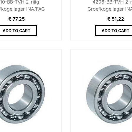
10-BB-TVH 2-rijig
4206-BB-TVH 2-ri
fkogellager INA/FAG
Groefkogellager IN
€
77,25
€
51,22
ADD TO CART
ADD TO CART