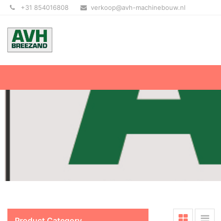
+31 854016808
verkoop@avh-machinebouw.nl
Product Category