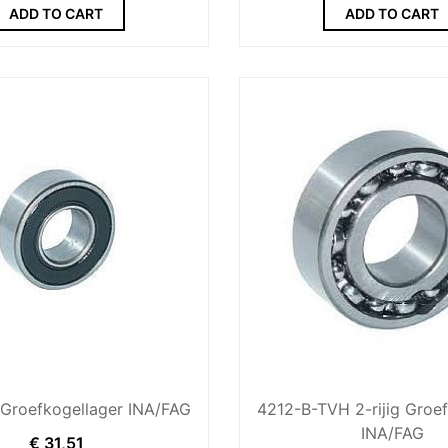
ADD TO CART
ADD TO CART
Groefkogellager INA/FAG
4212-B-TVH 2-rijig Groef
INA/FAG
€
31,51