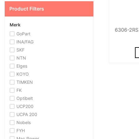
Product Filters
Merk
6306-2RS 
GoPart
INA/FAG
SKF
NTN
Elges
KOYO
TIMKEN
FK
Optibelt
UCP200
UCPA 200
Nobels
FYH
Mac Power