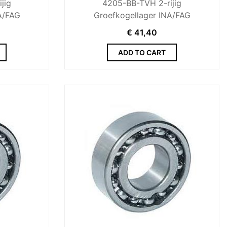
jig
4205-BB-TVH 2-rijig
A/FAG
Groefkogellager INA/FAG
€
41,40
ADD TO CART