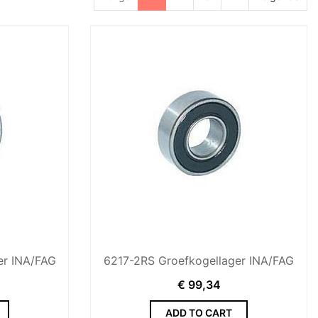
er INA/FAG
6217-2RS Groefkogellager INA/FAG
€
99,34
ADD TO CART