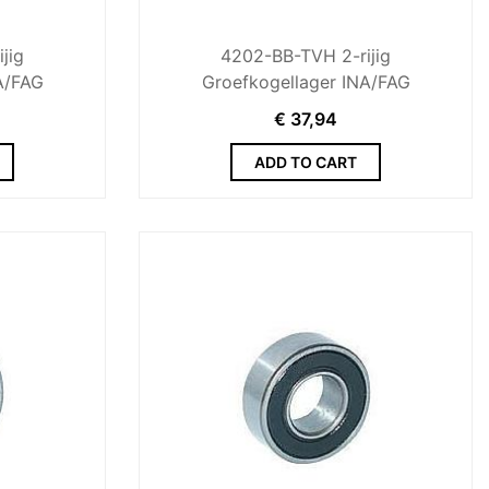
jig
4202-BB-TVH 2-rijig
A/FAG
Groefkogellager INA/FAG
€
37,94
ADD TO CART