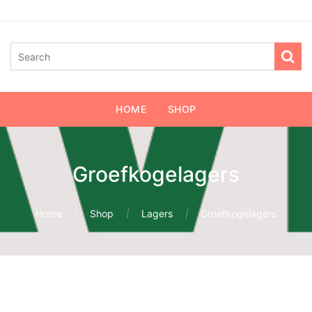
HOME
SHOP
Groefkogelagers
Home
Shop
Lagers
Groefkogelagers