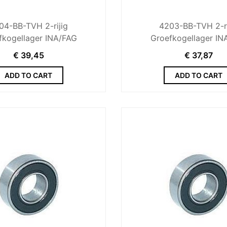
04-BB-TVH 2-rijig
4203-BB-TVH 2-ri
fkogellager INA/FAG
Groefkogellager IN
€
39,45
€
37,87
ADD TO CART
ADD TO CART