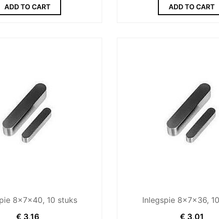
ADD TO CART
ADD TO CART
spie 8x7x40, 10 stuks
Inlegspie 8x7x36, 10
€
3,16
€
3,01