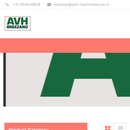
+31 854016808
verkoop@avh-machinebouw.nl
Product Category