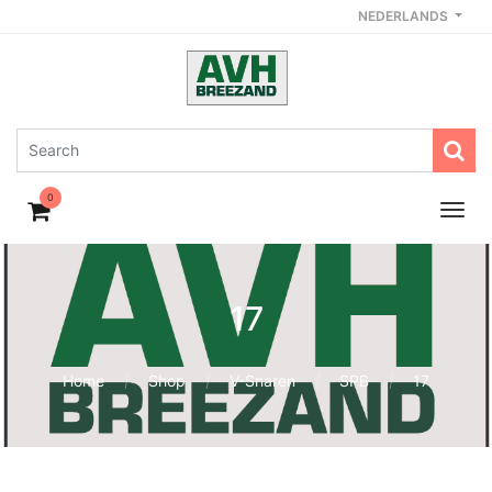
NEDERLANDS
0
17
Home
Shop
V-Snaren
SPB
17