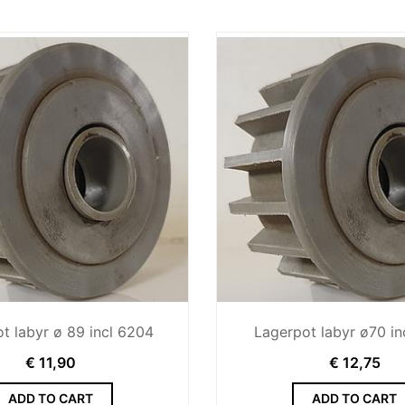
t labyr ø 89 incl 6204
Lagerpot labyr ø70 in
€
11,90
€
12,75
ADD TO CART
ADD TO CART