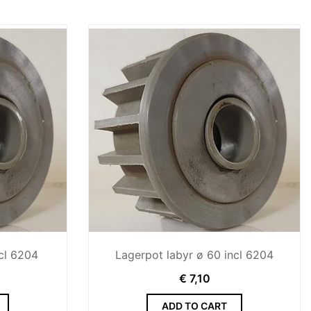
cl 6204
Lagerpot labyr ø 60 incl 6204
€
7,10
ADD TO CART