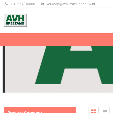
+31 854016808
verkoop@avh-machinebouw.nl
Product Category