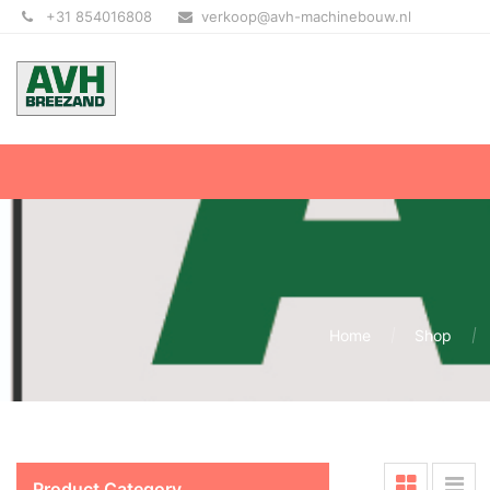
+31 854016808
verkoop@avh-machinebouw.nl
Home
Shop
Product Category