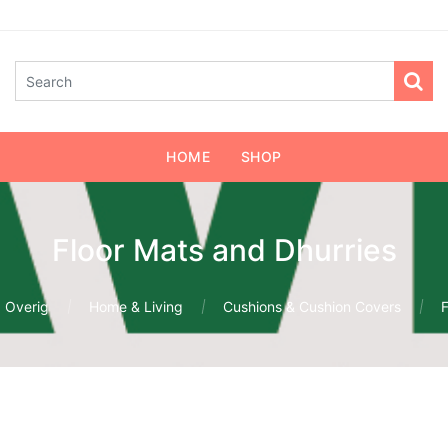
HOME
SHOP
Floor Mats and Dhurries
Overig
Home & Living
Cushions & Cushion Covers
F