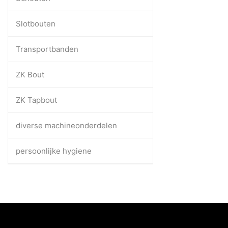
Slotbouten
Transportbanden
ZK Bout
ZK Tapbout
diverse machineonderdelen
persoonlijke hygiene